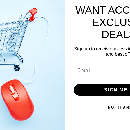
WANT ACC
Order Date | Data Ordine
*
EXCLU
DEAL
Date of receipt of the produ
Sign up to receive access t
prodotto
*
and best off
Email
Products to Cancel/Return |
il recesso
*
SIGN ME 
NO, THAN
Reason for the request | Mo