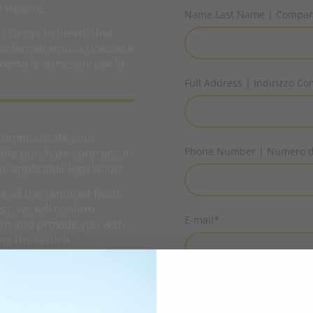
a vigente.
Name Last Name | Compa
 i campi richiesti. Una
 confermeremo la ricezione
emo le istruzioni per la
Full Address | Indirizzo C
 communicate your
Phone Number | Numero di
the purchase contract, in
e applicable legislation.
all the required fields.
t, we will confirm
E-mail
*
on and provide you with
ng the return.
Order Number to Cancel |