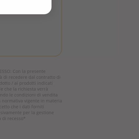
SSO: Con la presente
 di recedere dal contratto di
dotto / ai prodotti indicati
 che la richiesta verrà
ondo le condizioni di vendita
a normativa vigente in materia
cetto che i dati forniti
usivamente per la gestione
a di recesso
*