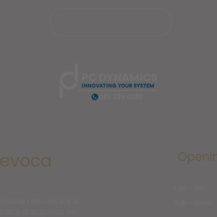
bout Us
onials
Openi
Revoca
Lun
–
Ven
ssibile comunicare la
Sab
–
Dom
ratto di acquisto, nei